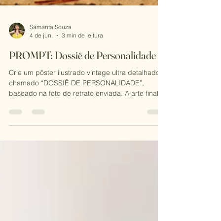
Samanta Souza
4 de jun.
3 min de leitura
PROMPT: Dossiê de Personalidade
Crie um pôster ilustrado vintage ultra detalhado
chamado “DOSSIÊ DE PERSONALIDADE”,
baseado na foto de retrato enviada. A arte final
deve parecer uma página artesanal de perfil
psicológico retirada de um antigo caderno
ilustrado, combinando pintura em aquarela,
esboços a lápis, rabiscos em tinta, ilustração
editorial de moda e estética de colagem
scrapbook. IMPORTANTE: A pessoa da foto deve
permanecer totalmente reconhecível e fiel à
imagem original. Preserve exatamente a est