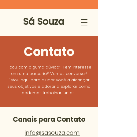
Sá Souza
Contato
Ficou com alguma dúvida? Tem interesse
em uma parceria? Vamos conversar!
Estou aqui para ajudar você a alcançar
seus objetivos e adoraria explorar como
podemos trabalhar juntas.
Canais para Contato
info@sasouza.com